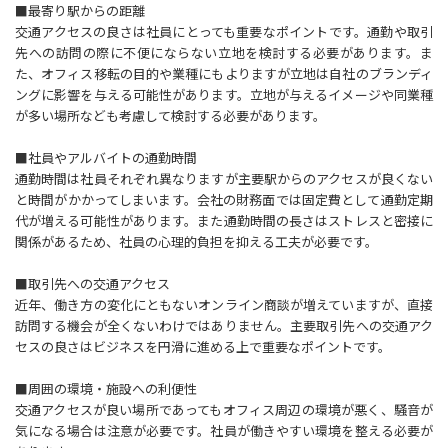
■最寄り駅からの距離
交通アクセスの良さは社員にとっても重要なポイントです。通勤や取引
先への訪問の際に不便にならない立地を検討する必要があります。ま
た、オフィス移転の目的や業種にもよりますが立地は自社のブランディ
ングに影響を与える可能性があります。立地が与えるイメージや同業種
が多い場所なども考慮して検討する必要があります。
■社員やアルバイトの通勤時間
通勤時間は社員それぞれ異なりますが主要駅からのアクセスが良くない
と時間がかかってしまいます。会社の財務面では固定費として通勤定期
代が増える可能性があります。また通勤時間の長さはストレスと密接に
関係があるため、社員の心理的負担を抑える工夫が必要です。
■取引先への交通アクセス
近年、働き方の変化にともないオンライン商談が増えていますが、直接
訪問する機会が全くないわけではありません。主要取引先への交通アク
セスの良さはビジネスを円滑に進める上で重要なポイントです。
■周囲の環境・施設への利便性
交通アクセスが良い場所であってもオフィス周辺の環境が悪く、騒音が
気になる場合は注意が必要です。社員が働きやすい環境を整える必要が