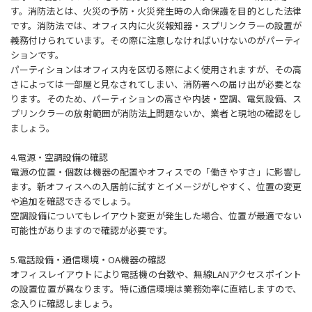
す。消防法とは、火災の予防・火災発生時の人命保護を目的とした法律
です。消防法では、オフィス内に火災報知器・スプリンクラーの設置が
義務付けられています。その際に注意しなければいけないのがパーティ
ションです。
パーティションはオフィス内を区切る際によく使用されますが、その高
さによっては一部屋と見なされてしまい、消防署への届け出が必要とな
ります。そのため、パーティションの高さや内装・空調、電気設備、ス
プリンクラーの放射範囲が消防法上問題ないか、業者と現地の確認をし
ましょう。
4.電源・空調設備の確認
電源の位置・個数は機器の配置やオフィスでの「働きやすさ」に影響し
ます。新オフィスへの入居前に試すとイメージがしやすく、位置の変更
や追加を確認できるでしょう。
空調設備についてもレイアウト変更が発生した場合、位置が最適でない
可能性がありますので確認が必要です。
5.電話設備・通信環境・OA機器の確認
オフィスレイアウトにより電話機の台数や、無線LANアクセスポイント
の設置位置が異なります。特に通信環境は業務効率に直結しますので、
念入りに確認しましょう。