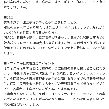
移転案内状の送付先一覧も忘れないように前もって作成しておくと良い
かもしれません。
■発注
業者の選定・発注準備が整ったら発注をしましょう。
複数の業者へ発注する場合には発注リストを作成し、1つずつ漏れがな
いかどうかを注意する必要があります。
例えば、移転先で新しい電話番号が決まっている場合は移転の案内状や
社内パンフレットを印刷会社へ発注します。特に電話番号や住所はすぐ
使用できるものではないので、移転後にすぐ使える状態にする必要があ
ります。
■オフィス移転業者選定のポイント
オフィス移転をする際には前述のように複数の業者と関わることになり
ます。移転の業者選定の際には全体を統括するタイプのワンストップ
型、企画設計から現場管理まで総合的に請け負うタイプの移転業務委託
型、個別に専門業者へ発注するタイプの専門請負型など様々なタイプが
あり、各業者には強みと弱みがあることは事実です。
不動産から設計、内装、引越し、ITインフラ、セキュリティまでその業
者がどの分野でメリットがあるのかを判断し、自社の移転内容に合った
業者選定を行いましょう。