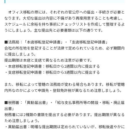
オフィス移転の際には、それぞれの官公庁への届出・手続きが必要と
なります。大切な届出は内容に不備があり再度用意することも考慮し、
スケジュールに余裕を持ち事前にチェックリストを作成して整理するよ
うにしましょう。主な提出先と必要書類は以下の通りです。
■法務局：「本店移転登記申請書」・「支店移転登記申請書」
会社の所在地を登記することが法律で定められているため、必ず期間内
に提出しましょう。
提出期限は本店と支店で異なるため注意が必要です。
・本店移転登記申請書：移転日から2週間以内に提出する
・支店移転登記申請書：移転日から3週間以内に提出する
また、移転によって管轄の法務局が変わる場合もあります。移転が管轄
内外なのかによって申請先・登録免許税が異なるため注意しましょう。
■税務署：「異動届出書」・「給与支払事務所等の開設・移転・廃止届
出書」
税務署には2種類の書類を提出する必要があります。提出期限が異なる
ため注意しましょう。
・異動届出書：明確な提出期限は定められていないが、移転後速やかに