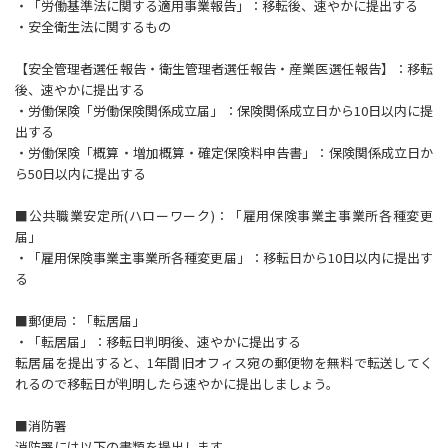
・「労働基準法に関する適用事業報告」：移転後、速やかに提出する
・安全衛生法に関するもの
【安全管理者選任報告・衛生管理者選任報告・産業医選任報告】：移転
後、速やかに提出する
・労働保険「労働保険関係成立届」：保険関係成立日から10日以内に提
出する
・労働保険「概算・増加概算・確定保険料申告書」：保険関係成立日か
ら50日以内に提出する
■公共職業安定所(ハローワーク)：「雇用保険事業主事業所各種変更
届」
・「雇用保険事業主事業所各種変更届」：移転日から10日以内に提出す
る
■郵便局：「転居届」
・「転居届」：移転日判明後、速やかに提出する
転居届を提出すると、1年間旧オフィス宛の郵便物を無料で転送してく
れるので移転日が判明したら速やかに提出しましょう。
■消防署
消防署には以下の書類を提出します。