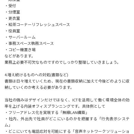
・受付
・分煙室
・更衣室
・給茶コーナーリフレッシュスペース
・役員室
・サーバールーム
・事務スペース執務スペース
・コピー機置き場
などがあります。
業務上必要不可欠なものですのでしっかり整理していきましょう。
4.増え続けるものへの対処(書類など)
書類は日々増えていくため、現在の書類収納に加えて今後どのように収
納していくのか考える必要があります。
当社の強みはデザインだけではなく、ICTを活用して働く環境全体の効
率を上げる内装オフィスプランニングです。具体例として
・フリーアドレス化を実現する「無線LAN構築」
・社内、外出先で社員がどこにいるのかを把握する「行先表示システ
ム」
・どこにいても電話応対を可能にする「音声ネットワークソリューショ