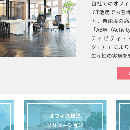
自社でのオフィ
ICT活用でお
ト。自由度の高
『ABW（Activit
ティビティ・
グ」）』により
生産性の実現を
オフィス構築
ソリューション