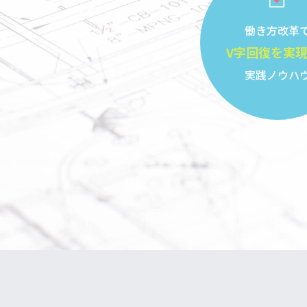
働き方改革
V字回復を実
実践ノウハ