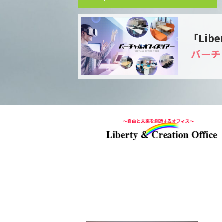
｢Liber
バーチ