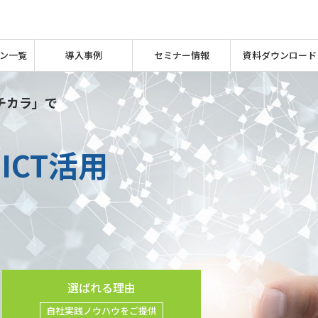
ン一覧
導入事例
セミナー情報
資料ダウンロード
チカラ」で
チカラ」で
チカラ」で
ICT活用
ICT活用
れば、
に上がる
選ばれる理由
自社実践ノウハウをご提供